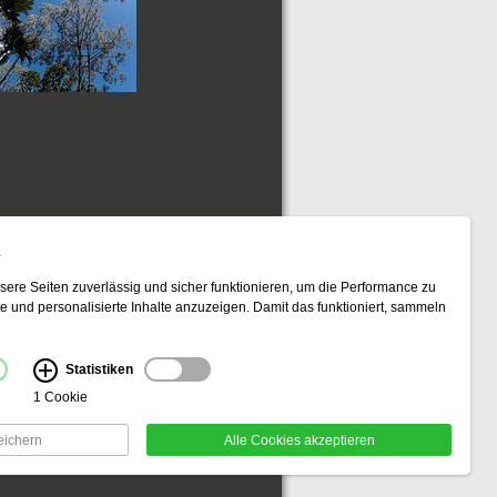
ktformular
.
e
sere Seiten zuverlässig und sicher funktionieren, um die Performance zu
 das Amazon-Suchfeld am Fuß der Seite zur
und personalisierte Inhalte anzuzeigen. Damit das funktioniert, sammeln
 aber wir erhalten eine kleine Provision, die zur
Statistiken
weitig verwendet werden. Die Bilder liegen auch
1 Cookie
te das Kontaktformular für eine Anfrage. Geben
eichern
Alle Cookies akzeptieren