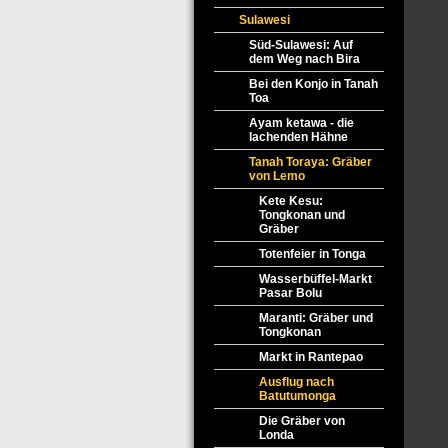
Sulawesi
Süd-Sulawesi: Auf
dem Weg nach Bira
Bei den Konjo in Tanah
Toa
Ayam ketawa - die
lachenden Hähne
Tanah Toraya: Gräber
von Lemo
Kete Kesu:
Tongkonan und
Gräber
Totenfeier in Tonga
Wasserbüffel-Markt
Pasar Bolu
Maranti: Gräber und
Tongkonan
Markt in Rantepao
Ausflug nach
Batutumonga
Die Gräber von
Londa