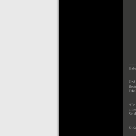
Habe
Und 
Beste
Erha
Alle
in h
Sie 
© Re