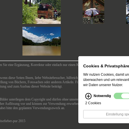
n Sie eine Ergänzung, Korrektur oder einfach nur einen Kommentar? Hier finden Sie ein
Konta
Cookies & Privatsphär
Wir nutzen Cookies, damit un
wenn diese Seiten Ihnen, liebe Websitebesucher, hilfreich erscheinen, dann benutzen Sie bitte
überwachen und um relevante 
llung von Büchern, Fotosachen oder anderen Artikeln. Für Sie kostet es in der Regel nicht mehr,
wir Daten unserer Nutzer.
ltung und zum Ausbau dieser Website beiträgt.
Notwendig
 Bilder unterliegen dem Copyright und dürfen ohne unsere Zustimmung nicht kopiert und ander
2 Cookies
oher Auflösung vor und können zur Verwendung erworben werden. Bei Interesse nutzen Sie bit
dabei bitte den geplanten Verwendungszweck an.
Einstellung sp
isefieber-pur 2015