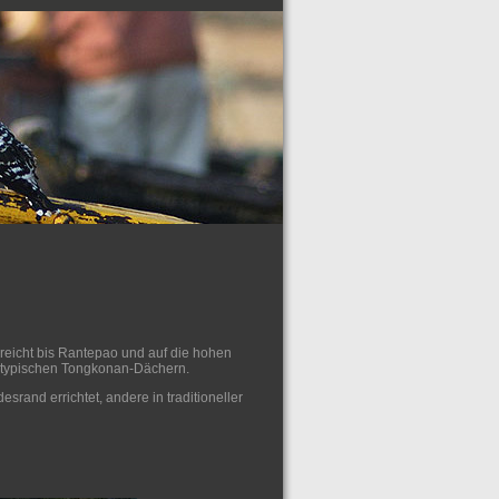
 reicht bis Rantepao und auf die hohen
n typischen Tongkonan-Dächern.
rand errichtet, andere in traditioneller