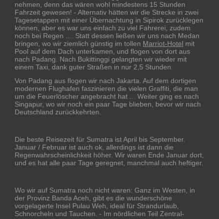
nehmen, denn das wären wohl mindestens 15 Stunden
Fahrzeit gewesen! - Alternativ hätten wir die Strecke in zwei
Tagesetappen mit einer Übernachtung in Sipirok zurücklegen
können, aber es war uns einfach zu viel Fahrerei, zudem
noch bei Regen .... Statt dessen ließen wir uns nach Medan
bringen, wo wir ziemlich günstig im tollen
Marriot-Hotel
mit
Pool auf dem Dach unterkamen, und flogen von dort aus
nach Padang. Nach Bukittinggi gelangten wir wieder mit
einem Taxi, dank guter Straßen in nur 2,5 Stunden.
Von Padang aus flogen wir nach Jakarta. Auf dem dortigen
modernen Flughafen faszinieren die vielen Graffiti, die man
um die Feuerlöscher angebracht hat ... Weiter ging es nach
Singapur, wo wir noch ein paar Tage blieben, bevor wir nach
Deutschland zurückkehrten.
Die beste Reisezeit für Sumatra ist April bis September.
Januar / Februar ist auch ok, allerdings ist dann die
Regenwahrscheinlichkeit höher. Wir waren Ende Januar dort,
und es hat alle paar Tage geregnet, manchmal auch heftiger.
Wo wir auf Sumatra noch nicht waren: Ganz im Westen, in
der Provinz Banda Aceh, gibt es die wunderschöne
vorgelagerte Insel Pulau Weh, ideal für Strandurlaub,
Schnorcheln und Tauchen. - Im nördlichen Teil Zentral-