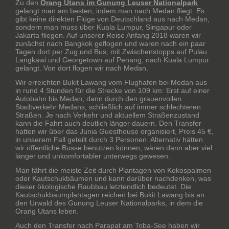
Zu den
Orang Utans im Gunung Leuser Nationalpark
gelangt man am besten, indem man nach Medan fliegt. Es
gibt keine direkten Flüge von Deutschland aus nach Medan,
sondern man muss über Kuala Lumpur, Singapur oder
Jakarta fliegen. Auf unserer Reise Anfang 2018 waren wir
zunächst nach Bangkok geflogen und waren nach ein paar
Tagen dort per Zug und Bus, mit Zwischenstopps auf Pulau
Langkawi und Georgetown auf Penang, nach Kuala Lumpur
gelangt. Von dort flogen wir nach Medan.
Wir erreichten Bukit Lawang vom Flughafen bei Medan aus
in rund 4 Stunden für die Strecke von 109 km: Erst auf einer
Autobahn bis Medan, dann durch den grauenvollen
Stadtverkehr Medans, schließlich auf immer schlechteren
Straßen. Je nach Verkehr und aktuellem Straßenzustand
kann die Fahrt auch deutlich länger dauern. Den Transfer
hatten wir über das Junia Guesthouse organisiert, Preis 45 €,
in unserem Fall geteilt durch 3 Personen. Alternativ hätten
wir öffentliche Busse benutzen können, wären dann aber viel
länger und unkomfortabler unterwegs gewesen.
Man fährt die meiste Zeit durch Plantagen von Kokospalmen
oder Kautschukbäumen und kann darüber nachdenken, was
dieser ökologische Raubbau letztendlich bedeutet. Die
Kautschukbaumplantagen reichen bei Bukit Lawang bis an
den Urwald des Gunung Leuser Nationalparks, in dem die
Orang Utans leben.
Auch den Transfer nach Parapat am Toba-See haben wir