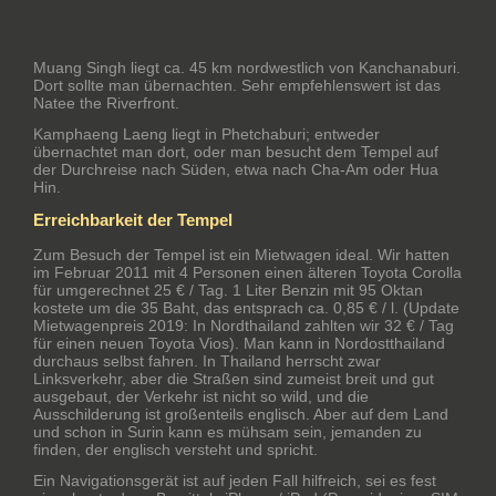
Muang Singh liegt ca. 45 km nordwestlich von Kanchanaburi.
Dort sollte man übernachten. Sehr empfehlenswert ist das
Natee the Riverfront.
Kamphaeng Laeng liegt in Phetchaburi; entweder
übernachtet man dort, oder man besucht dem Tempel auf
der Durchreise nach Süden, etwa nach Cha-Am oder Hua
Hin.
Erreichbarkeit der Tempel
Zum Besuch der Tempel ist ein Mietwagen ideal. Wir hatten
im Februar 2011 mit 4 Personen einen älteren Toyota Corolla
für umgerechnet 25 € / Tag. 1 Liter Benzin mit 95 Oktan
kostete um die 35 Baht, das entsprach ca. 0,85 € / l. (Update
Mietwagenpreis 2019: In Nordthailand zahlten wir 32 € / Tag
für einen neuen Toyota Vios). Man kann in Nordostthailand
durchaus selbst fahren. In Thailand herrscht zwar
Linksverkehr, aber die Straßen sind zumeist breit und gut
ausgebaut, der Verkehr ist nicht so wild, und die
Ausschilderung ist großenteils englisch. Aber auf dem Land
und schon in Surin kann es mühsam sein, jemanden zu
finden, der englisch versteht und spricht.
Ein Navigationsgerät ist auf jeden Fall hilfreich, sei es fest