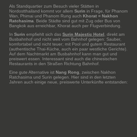
Als Standquartier zum Besuch vieler Stätten in
Nordostthailand kommt vor allem
Surin
in Frage, für Phanom
Wan, Phimai und Phanom Rung auch
Khorat = Nakhon
Ratchasima
. Beide Städte sind gut mit Zug oder Bus von
Bangkok aus erreichbar, Khorat auch per Flugverbindung.
In
Surin
empfiehlt sich das
Surin Majestic Hotel
, direkt am
Busbahnhof und nicht weit vom Bahnhof gelegen: Sauber,
komfortabel und nicht teuer; mit Pool und gutem Restaurant
(authentische Thai-Küche, auch ein paar westliche Gerichte).
Auf dem Nachtmarkt am Busbahnhof kann man gut und
preiswert essen. Interessant sind auch die chinesischen
Restaurants in den Straßen Richtung Bahnhof.
Eine gute Alternative ist
Nang Rong
, zwischen Nakhon
Ratchasima und Surin gelegen. Hier sind in den letzten
Jahren auch einige neue, preiswerte Unterkünfte entstanden: