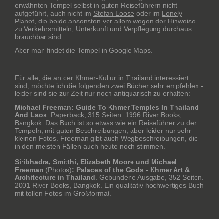
erwähnten Tempel selbst in guten Reiseführern nicht
aufgeführt, auch nicht im
Stefan Loose
oder im
Lonely
Planet
, die beide ansonsten vor allem wegen der Hinweise
zu Verkehrsmitteln, Unterkunft und Verpflegung durchaus
brauchbar sind.
Aber man findet die Tempel in Google Maps.
Für alle, die an der Khmer-Kultur in Thailand interessiert
sind, möchte ich die folgenden zwei Bücher sehr empfehlen -
leider sind sie zur Zeit nur noch antiquarisch zu erhalten:
Michael Freeman: Guide To Khmer Temples In Thailand
And Laos
. Paperback, 315 Seiten. 1996 River Books,
Bangkok. Das Buch ist so etwas wie ein Reiseführer zu den
Tempeln, mit guten Beschreibungen, aber leider nur sehr
kleinen Fotos. Freeman gibt auch Wegbeschreibungen, die
in den meisten Fällen auch heute noch stimmen.
Siribhadra, Smitthi, Elizabeth Moore und Michael
Freeman
(Photos)
: Palaces of the Gods - Khmer Art &
Architecture in Thailand
. Gebundene Ausgabe, 352 Seiten.
2001 River Books, Bangkok. Ein qualitativ hochwertiges Buch
mit tollen Fotos im Großformat.