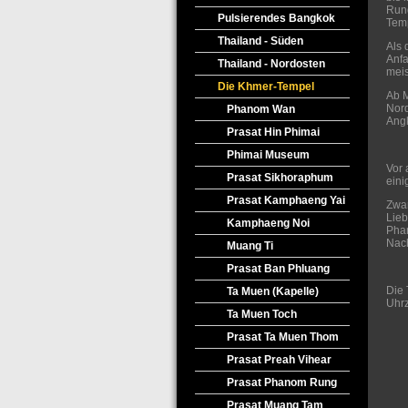
Rung
Pulsierendes Bangkok
Temp
Thailand - Süden
Als 
Anfa
Thailand - Nordosten
meis
Die Khmer-Tempel
Ab M
Nord
Phanom Wan
Angk
Prasat Hin Phimai
Phimai Museum
Vor 
Prasat Sikhoraphum
eini
Prasat Kamphaeng Yai
Zwar
Lieb
Kamphaeng Noi
Pha
Nach
Muang Ti
Prasat Ban Phluang
Die
Ta Muen (Kapelle)
Uhrz
Ta Muen Toch
Prasat Ta Muen Thom
Prasat Preah Vihear
Prasat Phanom Rung
Prasat Muang Tam