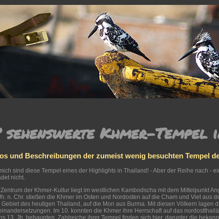
8 sehenswerte Khmer-Tempel i
os und Beschreibungen der zumeist wenig besuchten Tempel de
mich sind diese Tempel eines der Highlights in Thailand! - Aber der Reihe nach - e
det nicht.
Zentrum der Khmer-Kultur liegt im westlichen Kambodscha mit dem Mittelpunkt Ang
Jh. n. Chr. stießen die Khmer im Osten und Nordosten auf die Cham und Viet aus 
Gebiet des heutigen Thailand, auf die Mon aus Burma. Mit diesen Völkern lagen di
inandersetzungen. Im 10. konnten die Khmer ihre Herrschaft auf das nordostthai
ins 13. Jh. behaupten. Zahlreiche ihrer Tempel finden sich hier, darunter die bek