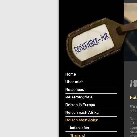
Home
1
Über mich
Reisetipps
Fot
Reisefotografie
Reisen in Europa
Für 
scha
Reisen nach Afrika
Das 
Reisen nach Asien
10. 
dem 
Indonesien
Ause
Thailand
bis 