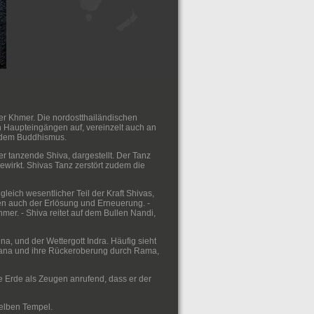
er Khmer. Die nordostthailändischen
 Haupteingängen auf, vereinzelt auch an
 dem Buddhismus.
der tanzende Shiva, dargestellt. Der Tanz
ewirkt. Shivas Tanz zerstört zudem die
leich wesentlicher Teil der Kraft Shivas,
ben auch der Erlösung und Erneuerung. -
mer. - Shiva reitet auf dem Bullen Nandi,
na, und der Wettergott Indra. Häufig sieht
ana und ihre Rückeroberung durch Rama,
ie Erde als Zeugen anrufend, dass er der
selben Tempel.