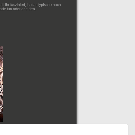
 ihr fasziniert, ist das typische nach
ade tun oder erleiden.
e
ktformular
.