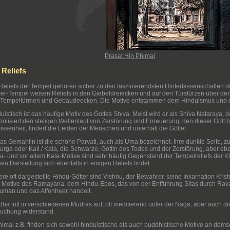
Prasat Hin Phimai
 Reliefs
Reliefs der Tempel gehören sicher zu den faszinierendsten Hinterlassenschaften d
r-Tempel weisen Reliefs in den Giebeldreiecken und auf den Türstürzen über den
 Tempeltürmen und Gebäudeecken. Die Motive entstammen dem Hinduismus und
uistisch ist das häufige Motiv des Gottes Shiva. Meist wird er als Shiva Nataraya, 
olisiert den stetigen Weltenlauf von Zerstörung und Erneuerung, den dieser Gott b
ssenheit, lindert die Leiden der Menschen und unterhält die Götter.
as Gemahlin ist die schöne Parvati, auch als Uma bezeichnet. Ihre dunkle Seite, zug
Durga oder Kali / Kala, die Schwarze, Göttin des Todes und der Zerstörung, aber e
a- und vor allem Kala-Motive sind sehr häufig Gegenstand der Tempelreliefs der Kh
en Darstellung sich ebenfalls in einigen Reliefs findet.
re oft dargestellte Hindu-Götter sind Vishnu, der Bewahrer, seine Inkarnation Krish
Motive des Ramayana, dem Hindu-Epos, das von der Entführung Sitas durch Rav
man und das Affenheer handelt.
ha tritt in verschiedenen Mudras auf, oft meditierend unter der Naga, aber auch d
uchung widerstand.
himai z.B. finden sich sowohl hinduistische als auch buddhistische Motive an dem