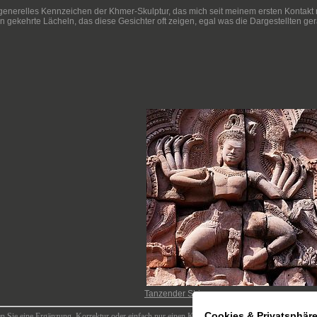
generelles Kennzeichen der Khmer-Skulptur, das mich seit meinem ersten Kontakt mit
n gekehrte Lächeln, das diese Gesichter oft zeigen, egal was die Dargestellten ger
Tanzender Shiva
Cookies & Privatsphär
n Sie eine Ergänzung, Korrektur oder einfach nur einen Kommentar? Hier finden Sie ein
Konta