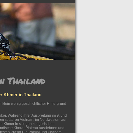
n Thailand
r Khmer in Thailand
in klein wenig geschichtlicher Hintergrund
kor. Während ihrer Ausbreitung im 9. und
dem späteren Vietnam, im Nordwesten, auf
e Khmer in stetigen kriegerischen
ländische Khorat-Plateau ausdehnen und
anntesten Prasat Hin Phimai und Phanom