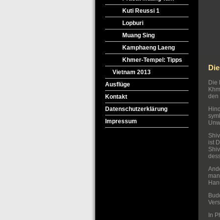
Kuti Reussi 1
Lopburi
Muang Sing
Kamphaeng Laeng
Khmer-Tempel: Tipps
Die
Vietnam 2013
Die 
Ausflüge
Khme
den
Kontakt
Hind
Datenschutzerklärung
symb
Impressum
Unwi
Shiv
ist 
Shiv
dess
Ande
man 
Hanu
Budd
Vers
In P