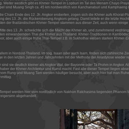
. Weiter westlich gibt es Khmer-Tempel in Lopburi im Tal des Menam Chayo Praya
el sind Muang Singh ca. 45 km nordwestlich von Kanchanaburi und Kamphaeng 
die Cham Ende des 12. Jh. Angkor eroberten, zogen sich die Khmer aufs Khorat-Pl
ng des 13. Jh. die Rückeroberung Angkors gelang. Damit leitete er die letzte Hochb
ten der thailändischen Khmer-Tempel stammen aus dieser Zeit, auch wenn einige 
itte des 13. Jh. schwächte sich die Macht der Khmer ab, und zunehmend verdräng
en einwandernden Thai die Khmer aus Thailand. Khmer-Traditionen in Kambodscha 
or, aber auch einige frühe Thai-Tempel z.B. in Sukhothai weisen starken Khmer-Ein
allem in Nordost-Thailand, im sog. Isaan oder auch Isarn, finden sich zahlreiche 
ge in den letzten Jahren und Jahrzehnten mit der Methode der Anastylose wieder r
 sind sie deutlich kleiner als Angkor Wat, der Bayonne oder Ta Prohm in Angkor. Ab
haber der Khmer-Architektur und Kunst macht: Fast alle dieser Tempel liegen abse
nom Rung und Muang Tam werden häufiger besucht, aber auch hier hat man Ruhe
mittag.
 Tempel werden hier vom nordöstlich von Nakhon Ratchasima liegenden Phanom
eigersinn abgehandelt.