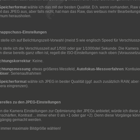
Speicherformat
wähle ich das mit der besten Qualität. D.h. wenn vorhanden, Raw un
ht das JPEG aus, aber falls nicht, hat man das Raw, das weitaus mehr Bearbeitung
imum herausholen.
nappschuss-Einstellungen
 stelle ich auf Belichtungszeit-Vorwahl (meist S wie englisch Speed für Verschlussze
 stelle ich die Verschlusszeit auf 1/500 oder gar 1/1000stel Sekunde. Die Kamera st
 diese bereits ganz offen ist, regelt die ISO-Einstellungen nach oben (Voraussetz
ichtungskorrektur
: Keine.
ichtungsmessung
: etwas größeres Messfeld,
Autofokus-Messverfahren
: Kontiuie
löser
: Serienaufnahmen
Speicherformat
wähle ich JPEG in bester Qualität (ggf. auch zusätzlich RAW, aber
era eingrenzen).
erelles zu den JPEG-Einstellungen
 die Kamera Einstellungen zur Optimierung der JPEGs anbietet, würde ich diese zi
schärfen, Kontrast ... immer eher 0 als +1 oder gar +2). Denn diese Vorgänge kön
kgängig gemacht werden.
 immer maximale Bildgröße wählen!