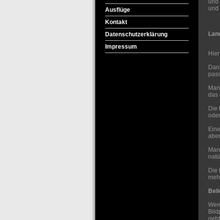
und 
und 
Ausflüge
Kontakt
Lan
Datenschutzerklärung
Impressum
Hier
Dann
pass
Man 
das 
Die
oder
Ein
aber
Manc
natü
Die
mehr
Bel
Wenn
Bild
geht