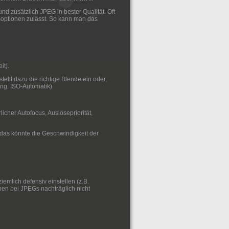
d zusätzlich JPEG in bester Qualität. Oft
soptionen zulässt. So kann man das
it).
ellt dazu die richtige Blende ein oder,
ung: ISO-Automatik).
rlicher Autofocus, Auslösepriorität,
 das könnte die Geschwindigkeit der
emlich defensiv einstellen (z.B.
nen bei JPEGs nachträglich nicht