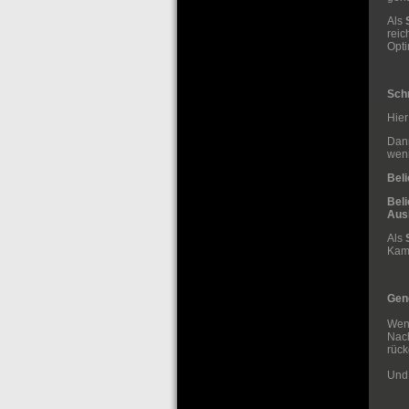
Als
reic
Opt
Sch
Hier
Dann
wenn
Bel
Bel
Aus
Als
Kam
Gen
Wenn
Nach
rüc
Und