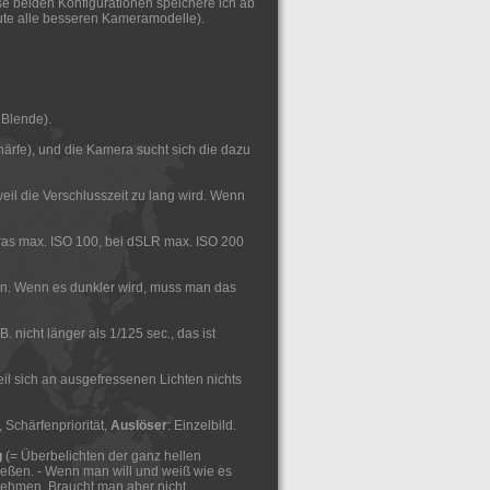
e beiden Konfigurationen speichere ich ab
eute alle besseren Kameramodelle).
r Blende).
chärfe), und die Kamera sucht sich die dazu
eil die Verschlusszeit zu lang wird. Wenn
ras max. ISO 100, bei dSLR max. ISO 200
ldern. Wenn es dunkler wird, muss man das
nicht länger als 1/125 sec., das ist
weil sich an ausgefressenen Lichten nichts
, Schärfenpriorität,
Auslöser
: Einzelbild.
g
(= Überbelichten der ganz hellen
ießen. - Wenn man will und weiß wie es
ehmen. Braucht man aber nicht ...