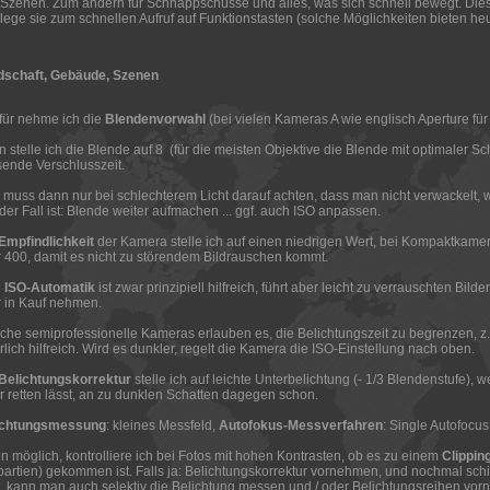
Szenen. Zum andern für Schnappschüsse und alles, was sich schnell bewegt. Dies
lege sie zum schnellen Aufruf auf Funktionstasten (solche Möglichkeiten bieten h
dschaft, Gebäude, Szenen
für nehme ich die
Blendenvorwahl
(bei vielen Kameras A wie englisch Aperture fü
 stelle ich die Blende auf 8 (für die meisten Objektive die Blende mit optimaler S
ende Verschlusszeit.
muss dann nur bei schlechterem Licht darauf achten, dass man nicht verwackelt, w
der Fall ist: Blende weiter aufmachen ... ggf. auch ISO anpassen.
Empfindlichkeit
der Kamera stelle ich auf einen niedrigen Wert, bei Kompaktkame
 400, damit es nicht zu störendem Bildrauschen kommt.
e
ISO-Automatik
ist zwar prinzipiell hilfreich, führt aber leicht zu verrauschten Bi
 in Kauf nehmen.
he semiprofessionelle Kameras erlauben es, die Belichtungszeit zu begrenzen, z.B. 
rlich hilfreich. Wird es dunkler, regelt die Kamera die ISO-Einstellung nach oben.
Belichtungskorrektur
stelle ich auf leichte Unterbelichtung (- 1/3 Blendenstufe), 
 retten lässt, an zu dunklen Schatten dagegen schon.
ichtungsmessung
: kleines Messfeld,
Autofokus-Messverfahren
: Single Autofocus
 möglich, kontrolliere ich bei Fotos mit hohen Kontrasten, ob es zu einem
Clippin
partien) gekommen ist. Falls ja: Belichtungskorrektur vornehmen, und nochmal sch
, kann man auch selektiv die Belichtung messen und / oder Belichtungsreihen vorn